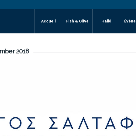
Accueil
Fish & Olive
Halki
Événe
ember 2018