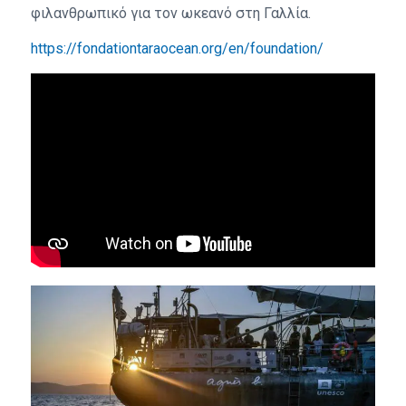
φιλανθρωπικό για τον ωκεανό στη Γαλλία.
https://fondationtaraocean.org/en/foundation/